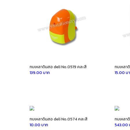
กบเหลาดินสอ deli No.0519 คละสี
กบเหลาด
139.00 บาท
15.00 บ
กบเหลาดินสอ deli No.0574 คละสี
กบเหลาดิ
10.00 บาท
543.00 