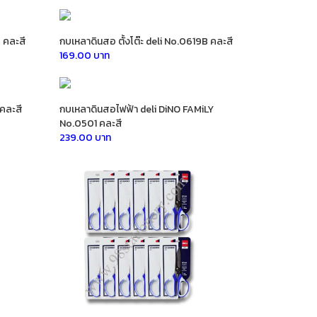
B คละสี
กบเหลาดินสอ ตั้งโต๊ะ deli No.0619B คละสี
169.00 บาท
 คละสี
กบเหลาดินสอไฟฟ้า deli DiNO FAMiLY
No.0501 คละสี
239.00 บาท