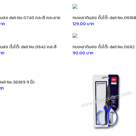
ินสอ deli No.0740 คละสี คละลาย
กบเหลาดินสอ ตั้งโต๊ะ deli No.0616
บาท
129.00 บาท
นสอ ตั้งโต๊ะ deli No.0642 คละสี
กบเหลาดินสอ ตั้งโต๊ะ deli No.0682
าท
90.00 บาท
eli No.38369 9 นิ้ว
าท