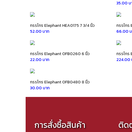
35.00 บ
กรรไกร Elephant HEA0175 7 3/4 นิ้ว
กรรไกร E
52.00 บาท
66.00 บ
กรรไกร Elephant OFB0260 6 นิ้ว
กรรไกร E
22.00 บาท
224.00 
กรรไกร Elephant OFB0480 8 นิ้ว
30.00 บาท
การสั่งซื้อสินค้า
ติด