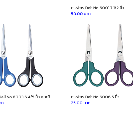
กรรไกร Deli No.6001 7 1/2 นิ้ว
58.00 บาท
eli No.6003 6 4/5 นิ้ว คละสี
กรรไกร Deli No.6006 5 นิ้ว
าท
25.00 บาท