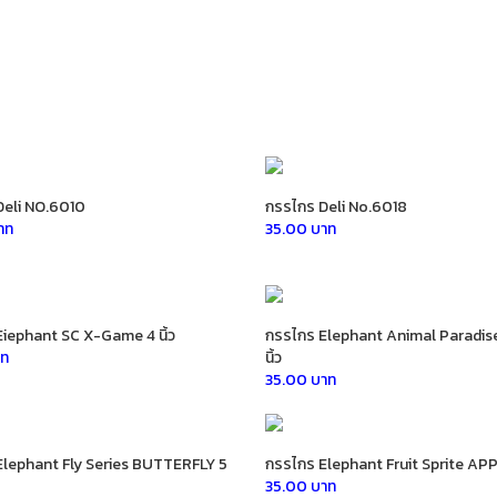
Deli NO.6010
กรรไกร Deli No.6018
าท
35.00 บาท
iephant SC X-Game 4 นิ้ว
กรรไกร Elephant Animal Paradise
าท
นิ้ว
35.00 บาท
Elephant Fly Series BUTTERFLY 5
กรรไกร Elephant Fruit Sprite APPL
35.00 บาท