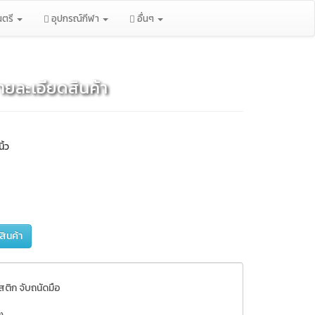
นตรี
อุปกรณ์กีฬา
อื่นๆ
ายละเอียดสินค้า
ิ้ว
สินค้า