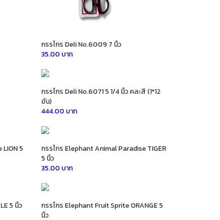
กรรไกร Deli No.6009 7 นิ้ว
35.00 บาท
กรรไกร Deli No.6071 5 1/4 นิ้ว คละสี (1*12
อัน)
444.00 บาท
 LION 5
กรรไกร Elephant Animal Paradise TIGER
5 นิ้ว
35.00 บาท
E 5 นิ้ว
กรรไกร Elephant Fruit Sprite ORANGE 5
นิ้ว