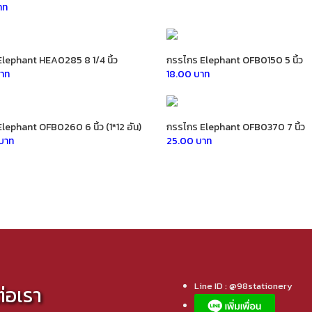
าท
lephant HEA0285 8 1/4 นิ้ว
กรรไกร Elephant OFB0150 5 นิ้ว
าท
18.00 บาท
lephant OFB0260 6 นิ้ว (1*12 อัน)
กรรไกร Elephant OFB0370 7 นิ้ว
บาท
25.00 บาท
Line ID : @98stationery
ต่อเรา