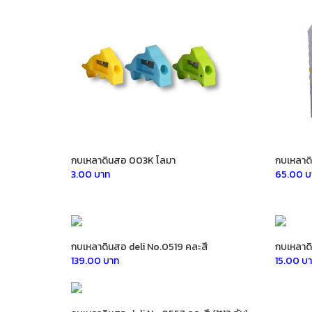
กบเหลาดินสอ 003K โลมา
กบเหลาดิ
3.00 บาท
65.00 บ
กบเหลาดินสอ deli No.0519 คละสี
กบเหลาด
139.00 บาท
15.00 บ