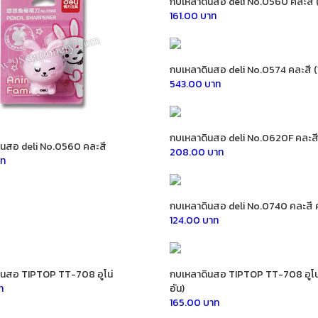
กบเหลาดินสอ deli No.0560 คละสี (1
161.00 บาท
กบเหลาดินสอ deli No.0574 คละสี (1
543.00 บาท
กบเหลาดินสอ deli No.0620F คละส
ินสอ deli No.0560 คละสี
208.00 บาท
าท
กบเหลาดินสอ deli No.0740 คละสี
124.00 บาท
ินสอ TIPTOP TT-708 อูโน่
กบเหลาดินสอ TIPTOP TT-708 อูโน่
ท
อัน)
165.00 บาท