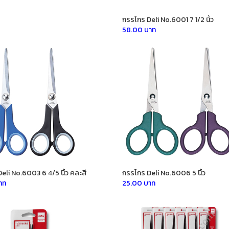
กรรไกร Deli No.6001 7 1/2 นิ้ว
58.00 บาท
eli No.6003 6 4/5 นิ้ว คละสี
กรรไกร Deli No.6006 5 นิ้ว
าท
25.00 บาท