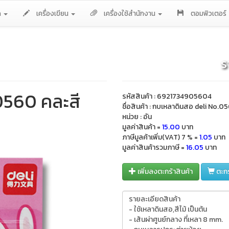
ด
เครื่องเขียน
เครื่องใช้สำนักงาน
ตอมพิวเตอร์
ร
0560 คละสี
รหัสสินค้า : 6921734905604
ชื่อสินค้า : กบเหลาดินสอ deli No.0
หน่วย : อัน
มูลค่าสินค้า =
15.00
บาท
ภาษีมูลค้าเพิ่ม(VAT) 7 % =
1.05
บาท
มูลค่าสินค้ารวมภาษี =
16.05
บาท
เพิ่มลงตะกร้าสินค้า
ตะกร