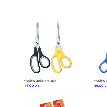
กรรไกร Deli No.6002
กรรไกร D
49.00 บาท
39.00 บ