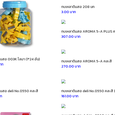
กบเหลาดินสอ 208 นก
3.00 บาท
กบเหลาดินสอ AROMA 5-A PLUS ค
307.00 บาท
นสอ 003K โลมา (1*24 อัน)
กบเหลาดินสอ AROMA 5-A คละสี
าท
270.00 บาท
ินสอ deli No.0550 คละสี
กบเหลาดินสอ deli No.0550 คละสี (1
าท
161.00 บาท