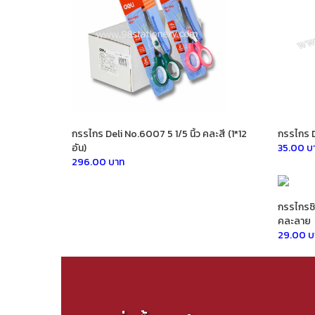
กรรไกร Deli No.6007 5 1/5 นิ้ว คละสี (1*12
กรรไกร D
อัน)
35.00 บ
296.00 บาท
กรรไกรซิ
คละลาย
29.00 บ