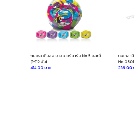
กบเหลาดินสอ มาสเตอร์อาร์ต No.5 คละสี
กบเหลาดิ
(1*112 อัน)
No.0501
414.00 บาท
239.00 