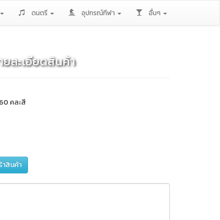
ดนตรี
อุปกรณ์กีฬา
อื่นๆ
ายละเอียดสินค้า
560 คละสี
้าสินค้า